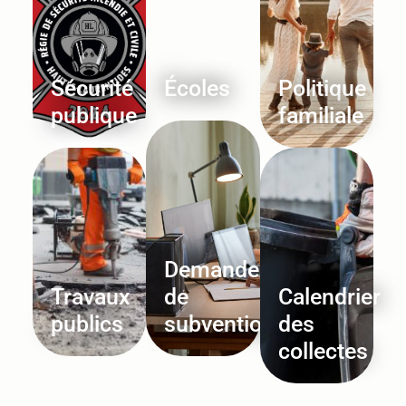
Sécurité
Écoles
Politique
publique
familiale
Demandes
Travaux
de
Calendrier
publics
subvention
des
collectes