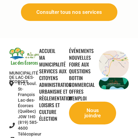
Consulter tous nos services
ACCUEIL
ÉVÉNEMENTS
MA
NOUVELLES
MUNICIPALITÉ
FOIRE AUX
SERVICES AUX
QUESTIONS
MUNICIPALITÉ
CITOYENS
BOTTIN
DE LAC-DES-
ÉCORCES
672, boul.
ADMINISTRATION
COMMERCIAL
St-
URBANISME ET
OFFRES
François
RÈGLEMENTATION
D'EMPLOI
Lac-des-
LOISIRS ET
Écorces
Nous
CULTURE
(Québec)
joindre
J0W 1H0
ÉLECTION
(819) 585-
4600
Télécopieur