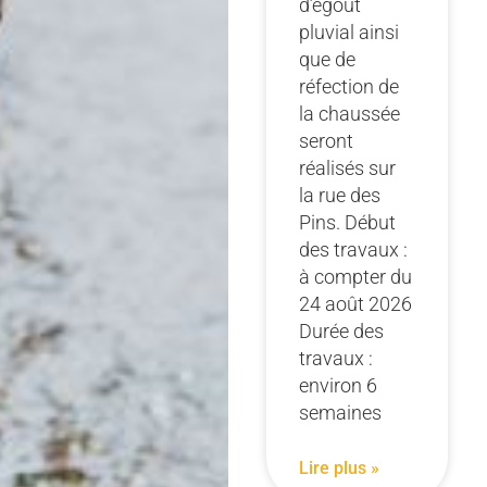
d’égout
pluvial ainsi
que de
réfection de
la chaussée
seront
réalisés sur
la rue des
Pins. Début
des travaux :
à compter du
24 août 2026
Durée des
travaux :
environ 6
semaines
Lire plus »