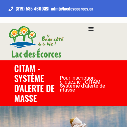
(819) 585-4600
adm@lacdesecorces.ca
CITAM -
SYSTÈME
Pour inscription,
cliquez ici :
CITAM –
D'ALERTE DE
Système d’alerte de
masse
MASSE