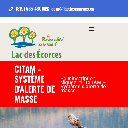
(819) 585-4600
adm@lacdesecorces.ca
CITAM -
SYSTÈME
Pour inscription,
cliquez ici :
CITAM –
D'ALERTE DE
Système d’alerte de
masse
MASSE