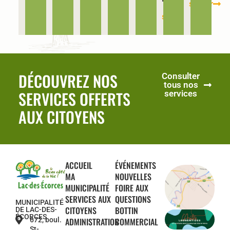
savoir
En
plus
savoir
plus
DÉCOUVREZ NOS
Consulter
tous nos
SERVICES OFFERTS
services
AUX CITOYENS
ACCUEIL
ÉVÉNEMENTS
MA
NOUVELLES
MUNICIPALITÉ
FOIRE AUX
SERVICES AUX
QUESTIONS
MUNICIPALITÉ
CITOYENS
BOTTIN
DE LAC-DES-
ÉCORCES
672, boul.
ADMINISTRATION
COMMERCIAL
St-