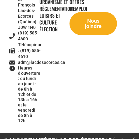
URBANISME ET
OFFRES
François
RÈGLEMENTATION
D'EMPLOI
Lac-des-
LOISIRS ET
Écorces
Nous
CULTURE
(Québec)
joindre
J0W 1H0
ÉLECTION
(819) 585-
4600
Télécopieur
: (819) 585-
4610
adm@lacdesecorces.ca
Heures
d’ouverture
: du lundi
au jeudi :
de 8h à
12h et de
13h à 16h
et le
vendredi
de 8h à
12h