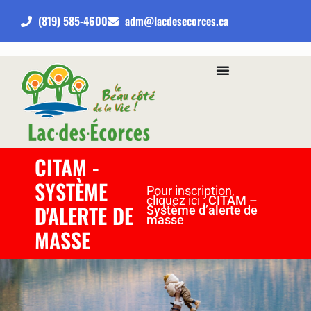
(819) 585-4600
adm@lacdesecorces.ca
CITAM -
SYSTÈME
Pour inscription,
cliquez ici :
CITAM –
D'ALERTE DE
Système d’alerte de
masse
MASSE