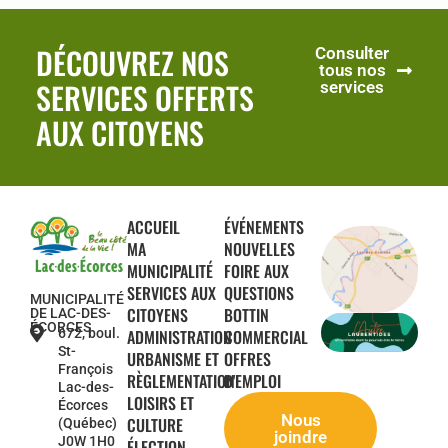
DÉCOUVREZ NOS
Consulter
tous nos
SERVICES OFFERTS
services
AUX CITOYENS
ACCUEIL
ÉVÉNEMENTS
MA
NOUVELLES
MUNICIPALITÉ
FOIRE AUX
SERVICES AUX
QUESTIONS
MUNICIPALITÉ
CITOYENS
BOTTIN
DE LAC-DES-
ÉCORCES
672, boul.
ADMINISTRATION
COMMERCIAL
St-
URBANISME ET
OFFRES
François
RÈGLEMENTATION
D'EMPLOI
Lac-des-
LOISIRS ET
Écorces
Nous
CULTURE
(Québec)
joindre
J0W 1H0
ÉLECTION