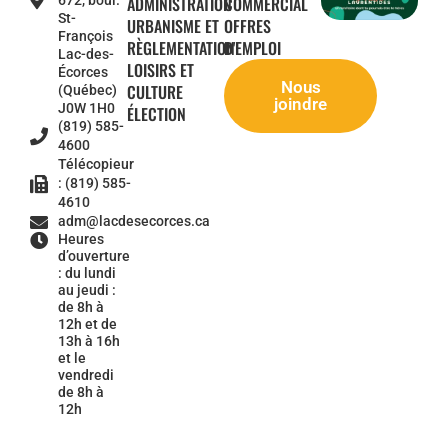
672, boul.
ADMINISTRATION
COMMERCIAL
St-
URBANISME ET
OFFRES
François
RÈGLEMENTATION
D'EMPLOI
Lac-des-
LOISIRS ET
Écorces
Nous
CULTURE
(Québec)
joindre
J0W 1H0
ÉLECTION
(819) 585-
4600
Télécopieur
: (819) 585-
4610
adm@lacdesecorces.ca
Heures
d’ouverture
: du lundi
au jeudi :
de 8h à
12h et de
13h à 16h
et le
vendredi
de 8h à
12h