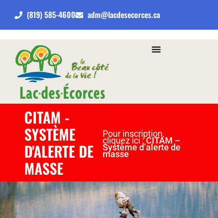
(819) 585-4600
adm@lacdesecorces.ca
CITAM -
SYSTÈME
Pour inscription,
cliquez ici :
CITAM –
D'ALERTE DE
Système d’alerte de
masse
MASSE