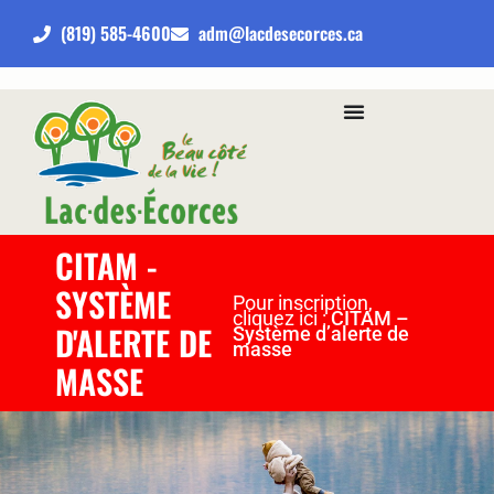
(819) 585-4600
adm@lacdesecorces.ca
CITAM -
SYSTÈME
Pour inscription,
cliquez ici :
CITAM –
D'ALERTE DE
Système d’alerte de
masse
MASSE