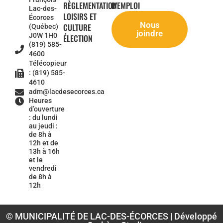
RÈGLEMENTATION
D'EMPLOI
Lac-des-
LOISIRS ET
Écorces
Nous
CULTURE
(Québec)
joindre
J0W 1H0
ÉLECTION
(819) 585-
4600
Télécopieur
: (819) 585-
4610
adm@lacdesecorces.ca
Heures
d’ouverture
: du lundi
au jeudi :
de 8h à
12h et de
13h à 16h
et le
vendredi
de 8h à
12h
© MUNICIPALITÉ DE LAC-DES-ÉCORCES | Développé