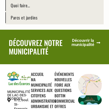
Quoi faire…
Parcs et jardins
DÉCOUVREZ NOTRE
Découvrir la
municipalité
MUNICIPALITÉ
ACCUEIL
ÉVÉNEMENTS
MA
NOUVELLES
MUNICIPALITÉ
FOIRE AUX
SERVICES AUX
QUESTIONS
MUNICIPALITÉ
CITOYENS
BOTTIN
DE LAC-DES-
ÉCORCES
672, boul.
ADMINISTRATION
COMMERCIAL
St-
URBANISME ET
OFFRES
François