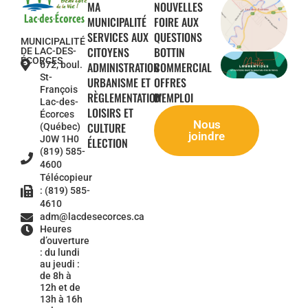
MA
NOUVELLES
MUNICIPALITÉ
FOIRE AUX
SERVICES AUX
QUESTIONS
MUNICIPALITÉ
CITOYENS
BOTTIN
DE LAC-DES-
ÉCORCES
672, boul.
ADMINISTRATION
COMMERCIAL
St-
URBANISME ET
OFFRES
François
RÈGLEMENTATION
D'EMPLOI
Lac-des-
LOISIRS ET
Écorces
Nous
CULTURE
(Québec)
joindre
J0W 1H0
ÉLECTION
(819) 585-
4600
Télécopieur
: (819) 585-
4610
adm@lacdesecorces.ca
Heures
d’ouverture
: du lundi
au jeudi :
de 8h à
12h et de
13h à 16h