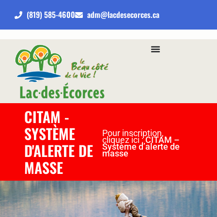
(819) 585-4600
adm@lacdesecorces.ca
CITAM -
SYSTÈME
Pour inscription,
cliquez ici :
CITAM –
D'ALERTE DE
Système d’alerte de
masse
MASSE