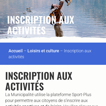
INSCRIPTION AUX
ACTIVITÉS
Accueil
–
Loisirs et culture
–
Inscription aux
activités
INSCRIPTION AUX
ACTIVITÉS
La Municipalité utilise la plateforme Sport-Plus
pour permettre aux citoyens de s’inscrire aux