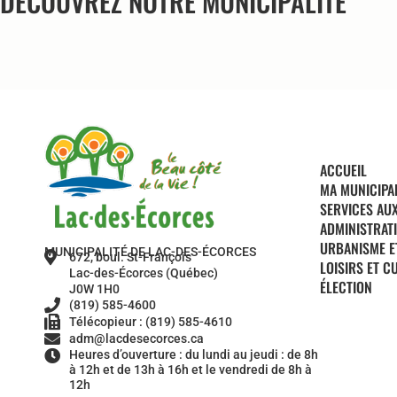
DÉCOUVREZ NOTRE MUNICIPALITÉ
ACCUEIL
MA MUNICIPA
SERVICES AU
ADMINISTRAT
URBANISME E
MUNICIPALITÉ DE LAC-DES-ÉCORCES
672, boul. St-François
LOISIRS ET C
Lac-des-Écorces (Québec)
ÉLECTION
J0W 1H0
(819) 585-4600
Télécopieur : (819) 585-4610
adm@lacdesecorces.ca
Heures d’ouverture : du lundi au jeudi : de 8h
à 12h et de 13h à 16h et le vendredi de 8h à
12h