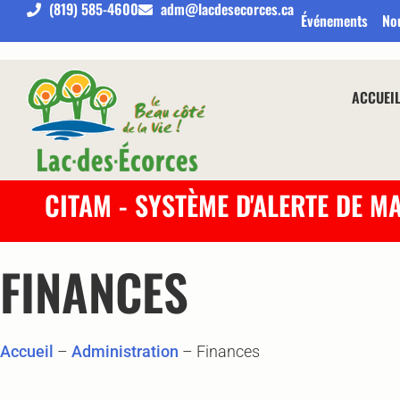
(819) 585-4600
adm@lacdesecorces.ca
Événements
No
ACCUEI
CITAM - SYSTÈME D'ALERTE DE M
FINANCES
Accueil
–
Administration
–
Finances