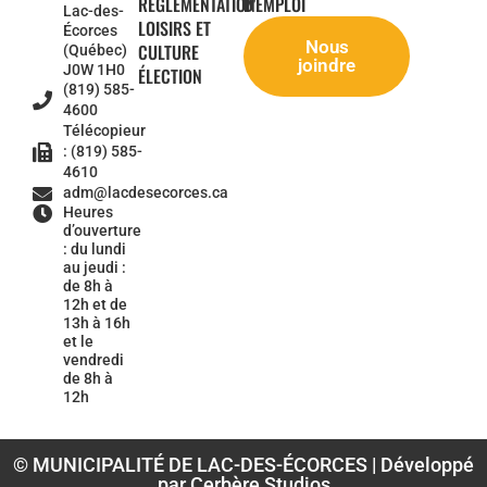
RÈGLEMENTATION
D'EMPLOI
Lac-des-
LOISIRS ET
Écorces
Nous
CULTURE
(Québec)
joindre
J0W 1H0
ÉLECTION
(819) 585-
4600
Télécopieur
: (819) 585-
4610
adm@lacdesecorces.ca
Heures
d’ouverture
: du lundi
au jeudi :
de 8h à
12h et de
13h à 16h
et le
vendredi
de 8h à
12h
© MUNICIPALITÉ DE LAC-DES-ÉCORCES | Développé
par Cerbère Studios