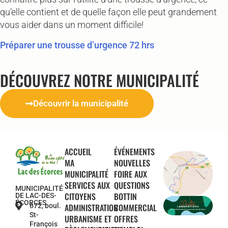
qu’elle contient et de quelle façon elle peut grandement
vous aider dans un moment difficile!
Préparer une trousse d’urgence 72 hrs
DÉCOUVREZ NOTRE MUNICIPALITÉ
Découvrir la municipalité
ACCUEIL
ÉVÉNEMENTS
MA
NOUVELLES
MUNICIPALITÉ
FOIRE AUX
SERVICES AUX
QUESTIONS
MUNICIPALITÉ
CITOYENS
BOTTIN
DE LAC-DES-
ÉCORCES
672, boul.
ADMINISTRATION
COMMERCIAL
St-
URBANISME ET
OFFRES
François