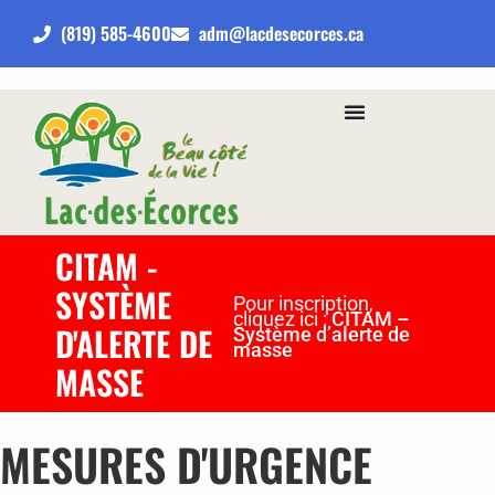
(819) 585-4600
adm@lacdesecorces.ca
CITAM -
SYSTÈME
Pour inscription,
cliquez ici :
CITAM –
D'ALERTE DE
Système d’alerte de
masse
MASSE
MESURES D'URGENCE