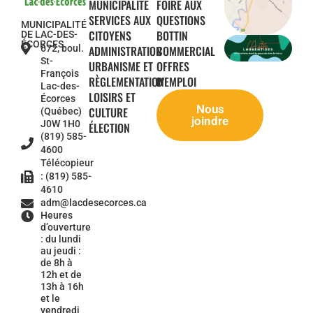
MUNICIPALITÉ
FOIRE AUX
SERVICES AUX
QUESTIONS
MUNICIPALITÉ
CITOYENS
BOTTIN
DE LAC-DES-
ÉCORCES
672, boul.
ADMINISTRATION
COMMERCIAL
St-
URBANISME ET
OFFRES
François
RÈGLEMENTATION
D'EMPLOI
Lac-des-
LOISIRS ET
Écorces
Nous
CULTURE
(Québec)
joindre
J0W 1H0
ÉLECTION
(819) 585-
4600
Télécopieur
: (819) 585-
4610
adm@lacdesecorces.ca
Heures
d’ouverture
: du lundi
au jeudi :
de 8h à
12h et de
13h à 16h
et le
vendredi