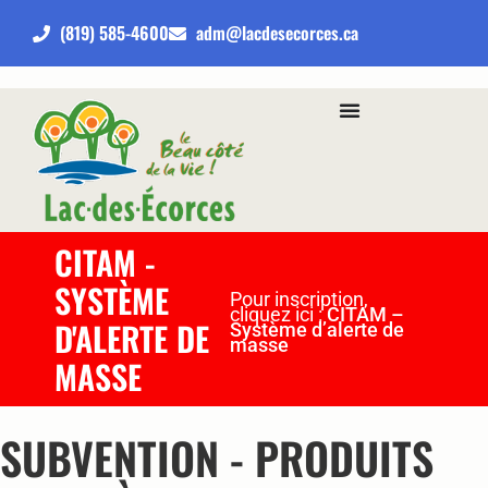
(819) 585-4600
adm@lacdesecorces.ca
CITAM -
SYSTÈME
Pour inscription,
cliquez ici :
CITAM –
D'ALERTE DE
Système d’alerte de
masse
MASSE
SUBVENTION - PRODUITS