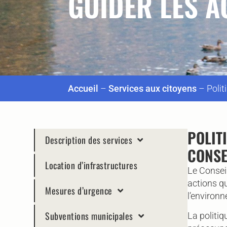
GUIDER LES A
Accueil
–
Services aux citoyens
–
Poli
POLIT
Description des services
CONSE
Location d’infrastructures
Le Consei
actions q
Mesures d’urgence
l’environ
Subventions municipales
La politiq