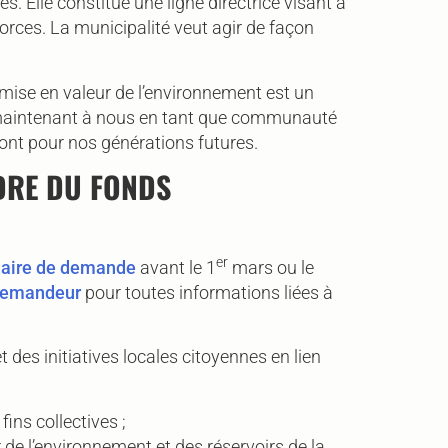
 Elle constitue une ligne directrice visant à
corces. La municipalité veut agir de façon
a mise en valeur de l’environnement est un
nt maintenant à nous en tant que communauté
ront pour nos générations futures.
DRE DU FONDS
er
laire de demande
avant le 1
mars ou le
demandeur
pour toutes informations liées à
des initiatives locales citoyennes en lien
ins collectives ;
 de l’environnement et des réservoirs de la