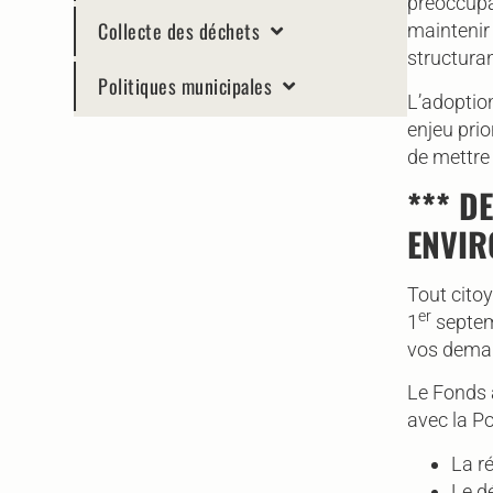
préoccupat
Collecte des déchets
maintenir 
structuran
Politiques municipales
L’adoption
enjeu pri
de mettre 
*** D
ENVIR
Tout cito
er
1
septem
vos dema
Le Fonds a
avec la Po
La ré
Le d