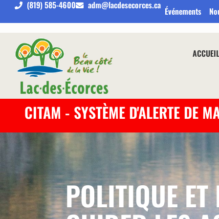
(819) 585-4600
adm@lacdesecorces.ca
Événements
No
ACCUEI
CITAM - SYSTÈME D'ALERTE DE M
POLITIQUE E