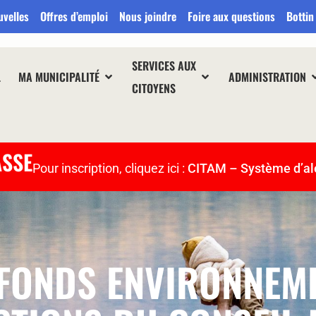
uvelles
Offres d’emploi
Nous joindre
Foire aux questions
Bottin
SERVICES AUX
L
MA MUNICIPALITÉ
ADMINISTRATION
CITOYENS
ASSE
Pour inscription, cliquez ici :
CITAM – Système d’al
T FONDS ENVIRONNEM