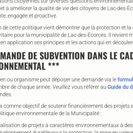
ions citoyennes sur diverses questions environnementales.
et à améliorer la qualité de vie des citoyens de Lac-des-É
te, engagée et proactive.
 de cette politique vient démontrer que la protection et l
oritaire pour la municipalité de Lac-des-Écorces. Il revie
en application ses principes et les actions qui en découle
EMANDE DE SUBVENTION DANS LE CA
ONNEMENTAL ***
yen ou organisme peut déposer une demande via le
formu
bre de chaque année. Veuillez vous référer au
Guide du 
ndes.
 comme objectif de soutenir financièrement des projets et 
litique environnementale de la Municipalité :
alisation de projets à caractères environnementaux à des f
éveloppement durable pour la protection, la mise en valeur