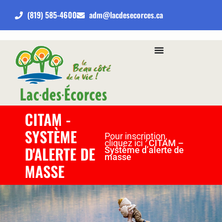
(819) 585-4600
adm@lacdesecorces.ca
CITAM -
SYSTÈME
Pour inscription,
cliquez ici :
CITAM –
D'ALERTE DE
Système d’alerte de
masse
MASSE