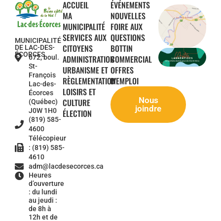
ACCUEIL
ÉVÉNEMENTS
MA
NOUVELLES
MUNICIPALITÉ
FOIRE AUX
SERVICES AUX
QUESTIONS
MUNICIPALITÉ
CITOYENS
BOTTIN
DE LAC-DES-
ÉCORCES
672, boul.
ADMINISTRATION
COMMERCIAL
St-
URBANISME ET
OFFRES
François
RÈGLEMENTATION
D'EMPLOI
Lac-des-
LOISIRS ET
Écorces
Nous
CULTURE
(Québec)
joindre
J0W 1H0
ÉLECTION
(819) 585-
4600
Télécopieur
: (819) 585-
4610
adm@lacdesecorces.ca
Heures
d’ouverture
: du lundi
au jeudi :
de 8h à
12h et de