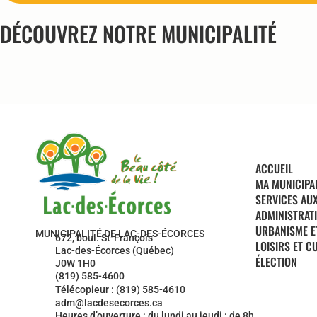
DÉCOUVREZ NOTRE MUNICIPALITÉ
ACCUEIL
MA MUNICIPA
SERVICES AU
ADMINISTRAT
URBANISME E
MUNICIPALITÉ DE LAC-DES-ÉCORCES
672, boul. St-François
LOISIRS ET C
Lac-des-Écorces (Québec)
ÉLECTION
J0W 1H0
(819) 585-4600
Télécopieur : (819) 585-4610
adm@lacdesecorces.ca
Heures d’ouverture : du lundi au jeudi : de 8h