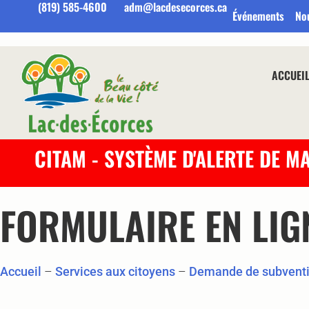
(819) 585-4600
adm@lacdesecorces.ca
Événements
No
ACCUEI
CITAM - SYSTÈME D'ALERTE DE M
FORMULAIRE EN LIG
Accueil
–
Services aux citoyens
–
Demande de subventi