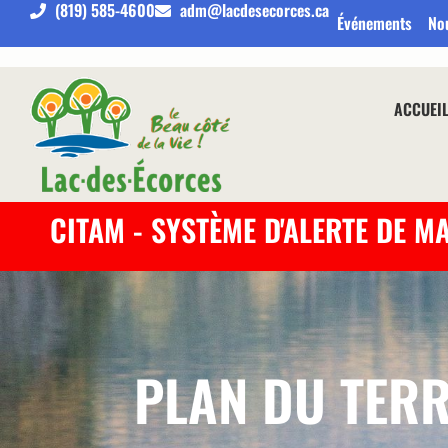
(819) 585-4600
adm@lacdesecorces.ca
Événements
No
ACCUEI
CITAM - SYSTÈME D'ALERTE DE M
PLAN DU TERR