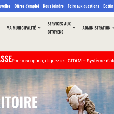
uvelles
Offres d’emploi
Nous joindre
Foire aux questions
Bottin
SERVICES AUX
L
MA MUNICIPALITÉ
ADMINISTRATION
CITOYENS
ASSE
Pour inscription, cliquez ici :
CITAM – Système d’al
ITOIRE