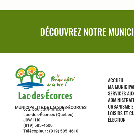
DÉCOUVREZ NOTRE MUNICI
ACCUEIL
MA MUNICIPA
SERVICES AU
ADMINISTRAT
URBANISME E
MUNICIPALITÉ DE LAC-DES-ÉCORCES
672, boul. St-François
LOISIRS ET C
Lac-des-Écorces (Québec)
ÉLECTION
J0W 1H0
(819) 585-4600
Télécopieur : (819) 585-4610