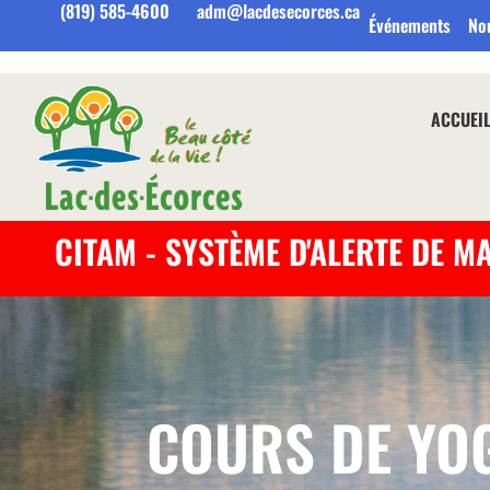
(819) 585-4600
adm@lacdesecorces.ca
Événements
No
ACCUEI
CITAM - SYSTÈME D'ALERTE DE M
COURS DE YO