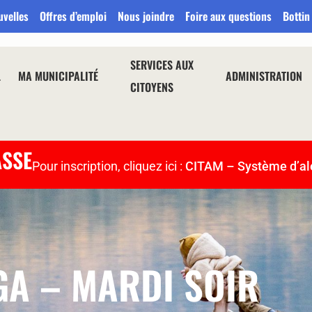
uvelles
Offres d’emploi
Nous joindre
Foire aux questions
Bottin
SERVICES AUX
L
MA MUNICIPALITÉ
ADMINISTRATION
CITOYENS
ASSE
Pour inscription, cliquez ici :
CITAM – Système d’al
GA – MARDI SOIR