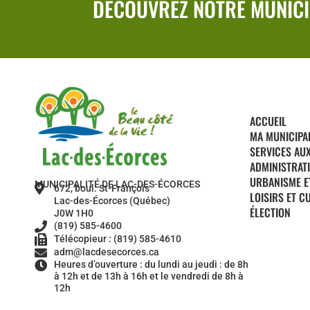
DÉCOUVREZ NOTRE MUNICI
ACCUEIL
MA MUNICIPA
SERVICES AU
ADMINISTRAT
URBANISME E
MUNICIPALITÉ DE LAC-DES-ÉCORCES
672, boul. St-François
LOISIRS ET C
Lac-des-Écorces (Québec)
ÉLECTION
J0W 1H0
(819) 585-4600
Télécopieur : (819) 585-4610
adm@lacdesecorces.ca
Heures d’ouverture : du lundi au jeudi : de 8h
à 12h et de 13h à 16h et le vendredi de 8h à
12h