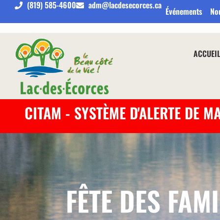
(819) 585-4600
adm@lacdesecorces.ca
Événements
No
ACCUEI
CITAM - SYSTÈME D'ALERTE DE M
FÊTE DES FAM