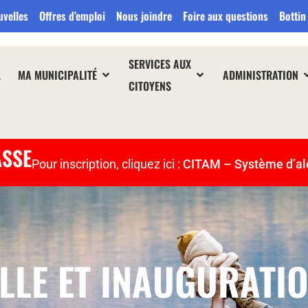
uvelles
Offres d’emploi
Nous joindre
Foire aux questions
Bottin
SERVICES AUX
L
MA MUNICIPALITÉ
ADMINISTRATION
CITOYENS
ASSE
Pour inscription, cliquez ici :
CITAM – Système d’al
ILLE ET INAUGURATI