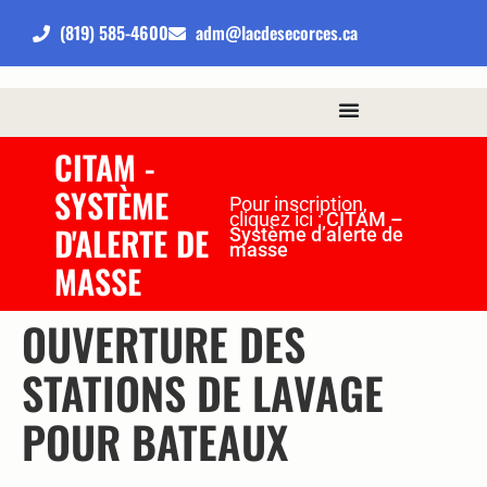
(819) 585-4600
adm@lacdesecorces.ca
CITAM -
SYSTÈME
Pour inscription,
cliquez ici :
CITAM –
D'ALERTE DE
Système d’alerte de
masse
MASSE
OUVERTURE DES
STATIONS DE LAVAGE
POUR BATEAUX