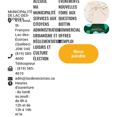
ACCUEIL
ÉVÉNEMENTS
MA
NOUVELLES
MUNICIPALITÉ
FOIRE AUX
MUNICIPALITÉ
DE LAC-DES-
SERVICES AUX
QUESTIONS
ÉCORCES
672, boul.
CITOYENS
BOTTIN
St-
ADMINISTRATION
COMMERCIAL
François
URBANISME ET
OFFRES
Lac-des-
Écorces
RÈGLEMENTATION
D'EMPLOI
(Québec)
LOISIRS ET
J0W 1H0
Nous
CULTURE
(819) 585-
joindre
ÉLECTION
4600
Télécopieur
: (819) 585-
4610
adm@lacdesecorces.ca
Heures
d’ouverture
: du lundi
au jeudi :
de 8h à
12h et de
13h à 16h
et le