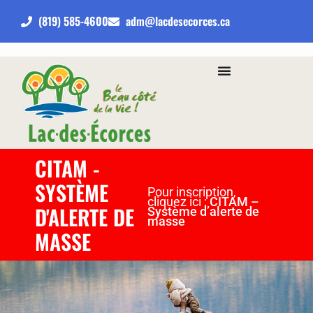
(819) 585-4600
adm@lacdesecorces.ca
CITAM -
SYSTÈME
Pour inscription,
cliquez ici :
CITAM –
D'ALERTE DE
Système d’alerte de
masse
MASSE