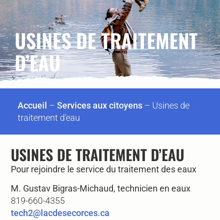
USINES DE TRAITEMENT
D’EAU
Accueil
–
Services aux citoyens
–
Usines de
traitement d’eau
USINES DE TRAITEMENT D’EAU
Pour rejoindre le service du traitement des eaux
M. Gustav Bigras-Michaud, technicien en eaux
819-660-4355
tech2@lacdesecorces.ca