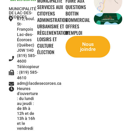
MUNICIPALITÉ
FOIRE AUX
SERVICES AUX
QUESTIONS
MUNICIPALITÉ
CITOYENS
BOTTIN
DE LAC-DES-
ÉCORCES
672, boul.
ADMINISTRATION
COMMERCIAL
St-
URBANISME ET
OFFRES
François
RÈGLEMENTATION
D'EMPLOI
Lac-des-
LOISIRS ET
Écorces
Nous
CULTURE
(Québec)
joindre
J0W 1H0
ÉLECTION
(819) 585-
4600
Télécopieur
: (819) 585-
4610
adm@lacdesecorces.ca
Heures
d’ouverture
: du lundi
au jeudi :
de 8h à
12h et de
13h à 16h
et le
vendredi